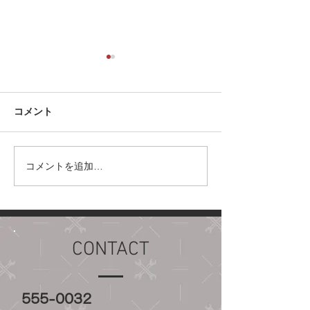
久しぶりの更新
オリンピックも終わり高校野
球も佳境に入ろうとしている
コメント
2024年夏 ホームページのブ
ログが長年更新されてないこ
とに気付き久しぶりの更新 今
コメントを追加…
ホームページ公
年はお正月からの自然災害か
た。
らはじまり地震リスクがあが
り、猛暑、台風と いろいろリ
スクも高まるなか、豊中と藤
井寺にラボを新設しておりま
CONTACT
す。...
555-0032