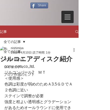
Share
記事
全ての記事
nishimiya
全ての記事
2018年4月10日
読了時間: 1分
ジルコニアディスク紹介
今すぐ始める
come-nets co,,ltd.
コミュニティ
ジルコンパール2　ＭＴ
ブログ作成のヒント
＜使用感＞
色調は彩度が弱めのためＡ3.5ＧＤでＡ
２色調に近い
ステインで調整が必要
強度と程よい透明感とグラデーション
があるためオールラウンドに使用でき